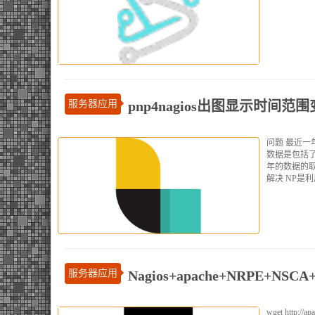
服务器应用
pnp4nagios出图显示时间
问题 最近一
数据是包括
年的数据的取
解决 NP是利
服务器应用
Nagios+apache+NRPE+NSCA
wget http://ap