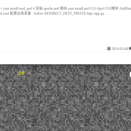
> yum install mod_perl # 安装 apache perl 模块 yum install perl-CGI #perl CGI模块 AddHandl
 httpd.conf 配置全局变量 : SetEnv REDIRECT_DEST_PREFIX http://app.ga ...
2019-03-06
2/8