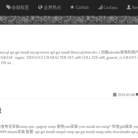
全部标签
业界热点
GitHub
Grafana
Re
 apt-get install mysql-server apt-get install libmysqlclient-dev 2.创建ndoutils使用
BASE `nagios` DEFAULT CHARACTER SET utf8 COLLATE utf8_general_ci; GRANT 
ON na ...
2019-03-06
量
查有无安装snmp rpm -qa|grep snmp 使用yum安装 yum install net-snmp* 检查glib版本 yum in
## ubuntu安装 配置: apt-get install snmpd snmp apt-get install snmp-mibs-downloader apt-get