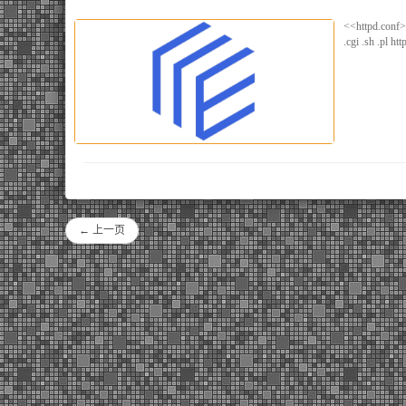
<<httpd.conf>
.cgi .sh .pl
← 上一页