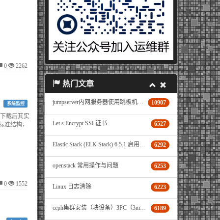
0
2262
热门文章
jumpserver内网服务器使用跳板机登录与文件传输操作说明
10907
系统监控
件，这个下载后其实
Let s Encrypt SSL证书
6527
s的标准结构，
Elastic Stack (ELK Stack) 6.5.1 启用 X-Pack
6292
openstack 常用操作与问题
6253
0
1552
Linux 日志清除
6223
ceph集群安装（块设备）3PC（3mon+3osd+3mgr）+1ceph-deploy机器
6189