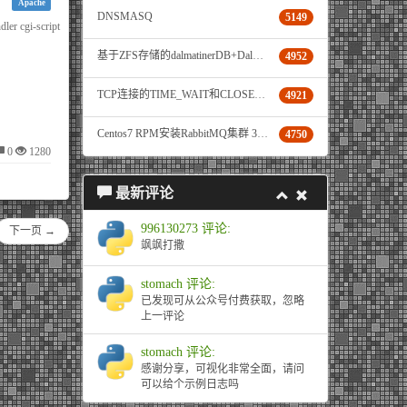
Apache
DNSMASQ
5149
er cgi-script
基于ZFS存储的dalmatinerDB+DalmatinerFE+Grafana环境
4952
TCP连接的TIME_WAIT和CLOSE_WAIT问题
4921
Centos7 RPM安装RabbitMQ集群 3.7.4
4750
0
1280
最新评论
996130273 评论:
下一页 →
飒飒打撒
stomach 评论:
已发现可从公众号付费获取，忽略
上一评论
stomach 评论:
感谢分享，可视化非常全面，请问
可以给个示例日志吗