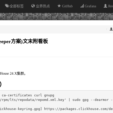
全部标签
业界热点
GitHub
Grafana
Re
okeeper方案)文末附看板
House 24.X集群。
装）
 ca-certificates curl gnupg

/rpm/lts/repodata/repomd.xml.key'
|
 sudo gpg --dearmor -
ickhouse-keyring.gpg] https://packages.clickhouse.com/de