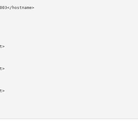
003
</hostname>
t>
t>
t>