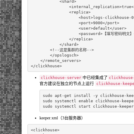
<shard>
<internal_replication>
true
<
<replica>
<host>
logs-clickhouse-0
<port>
9000
</port>
<user>
default
</user>
<password>
【填写密码明文】
</replica>
</shard>
<!--这是集群的名称-->
</opslogsch>
</remote_servers>
</clickhouse>
clickhouse-server
中已经集成了
clickhouse
官方建议在独立的节点上运行
clickhouse-keep
sudo apt-get install -y clickhouse-kee
sudo systemctl 
enable
 clickhouse-keeper
keeper.xml（3台服务器）
<clickhouse>