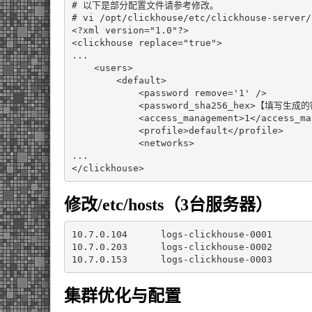
# 以下是部分配置文件请参考修改。
# vi /opt/clickhouse/etc/clickhouse-server/
<?xml 
version
=
"1.0"
?>

<clickhouse 
replace
=
"true"
>

...

    <users>

        <default>

            <password 
remove
=
'1'
 />

            <password_sha256_hex>【填写生成的密码密文】</password_sha256_hex>

            <access_management>1</access_management>

            <profile>default</profile>

            <networks>

...

修改/etc/hosts（3台服务器）
10
10
10
集群优化与配置