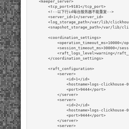
<keeper_server>
<tcp_port>
9181
</tcp_port>
<!--以下行id每台服务器不能重复-->
<server_id>
1
</server_id>
<log_storage_path>
/var/lib/clickhou
<snapshot_storage_path>
/var/lib/cli
<coordination_settings>
<operation_timeout_ms>
10000
</op
<session_timeout_ms>
30000
</sess
<raft_logs_level>
warning
</raft_
</coordination_settings>
<raft_configuration>
<server>
<id>
1
</id>
<hostname>
logs-clickhouse-0
<port>
9444
</port>
</server>
<server>
<id>
2
</id>
<hostname>
logs-clickhouse-0
<port>
9444
</port>
</server>
<server>