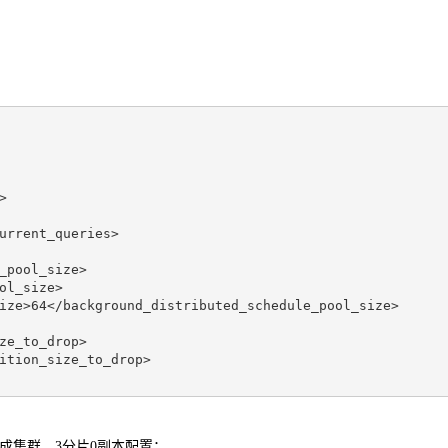
>
urrent_queries>
_pool_size>
ol_size>
ize>
64
</background_distributed_schedule_pool_size>
ze_to_drop>
ition_size_to_drop>
成集群，3分片0副本配置：