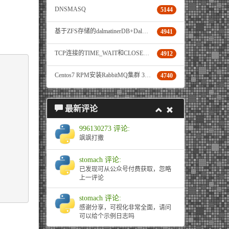
DNSMASQ
5144
基于ZFS存储的dalmatinerDB+DalmatinerFE+Grafana环境
4941
TCP连接的TIME_WAIT和CLOSE_WAIT问题
4912
Centos7 RPM安装RabbitMQ集群 3.7.4
4740
最新评论
996130273 评论:
飒飒打撒
stomach 评论:
已发现可从公众号付费获取，忽略
上一评论
stomach 评论:
感谢分享，可视化非常全面，请问
可以给个示例日志吗