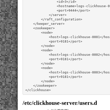
<id>
3
</id>
<hostname>
logs-clickhouse-0
<port>
9444
</port>
</server>
</raft_configuration>
</keeper_server>
<zookeeper>
<node>
<host>
logs-clickhouse-0001
</hos
<port>
9181
</port>
</node>
<node>
<host>
logs-clickhouse-0002
</hos
<port>
9181
</port>
</node>
<node>
<host>
logs-clickhouse-0003
</hos
<port>
9181
</port>
</node>
</zookeeper>
</clickhouse>
/etc/clickhouse-server/users.d