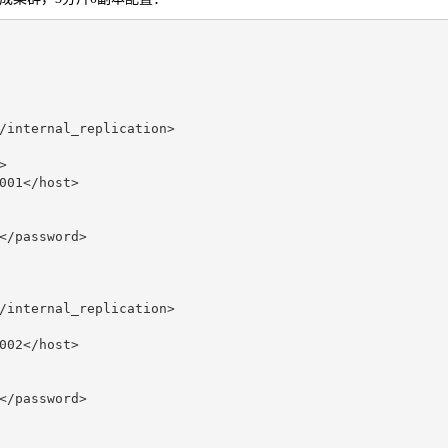
/internal_replication>
>
001
</host>
</password>
/internal_replication>
002
</host>
</password>