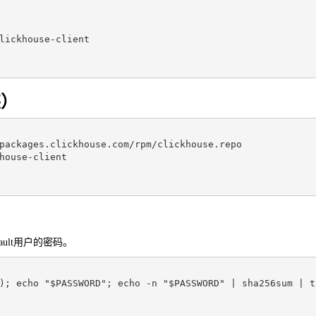
lickhouse-client

装）
packages.clickhouse.com/rpm/clickhouse.repo

house-client

ult用户的密码。
)
;
echo
"
$PASSWORD
"
;
echo
 -n 
"
$PASSWORD
"
|
 sha256sum 
|