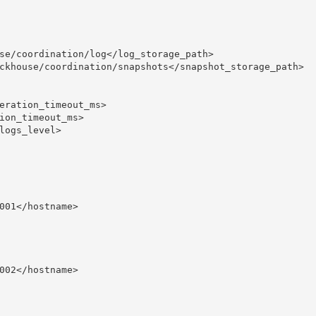
se/coordination/log
</log_storage_path>
ckhouse/coordination/snapshots
</snapshot_storage_path>
eration_timeout_ms>
ion_timeout_ms>
logs_level>
001
</hostname>
002
</hostname>