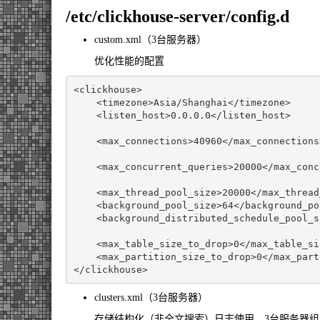
/etc/clickhouse-server/config.d
custom.xml（3台服务器）
优化性能的配置
<clickhouse>
<timezone>
Asia/Shanghai
</timezone>
<listen_host>
0.0.0.0
</listen_host>
<max_connections>
40960
</max_connections
<max_concurrent_queries>
20000
</max_conc
<max_thread_pool_size>
20000
</max_thread
<background_pool_size>
64
</background_po
<background_distributed_schedule_pool_s
<max_table_size_to_drop>
0
</max_table_si
<max_partition_size_to_drop>
0
</max_part
</clickhouse>
clusters.xml（3台服务器）
存储结构化（非全文搜索）日志使用，3台服务器组