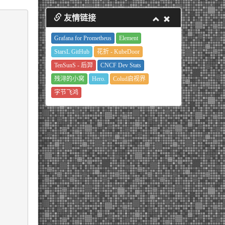
友情链接
Grafana for Prometheus
Element
StarsL GitHub
花折 - KubeDoor
TenSunS - 后羿
CNCF Dev Stats
残浔的小窝
Hero.
Colud启视界
字节飞鸿