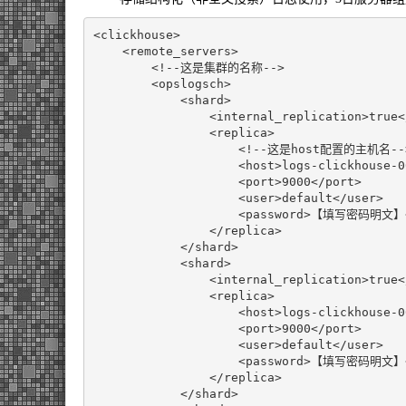
<clickhouse>
<remote_servers>
<!--这是集群的名称-->
<opslogsch>
<shard>
<internal_replication>
true
<
<replica>
<!--这是host配置的主机名--
<host>
logs-clickhouse-0
<port>
9000
</port>
<user>
default
</user>
<password>
【填写密码明文】
</replica>
</shard>
<shard>
<internal_replication>
true
<
<replica>
<host>
logs-clickhouse-0
<port>
9000
</port>
<user>
default
</user>
<password>
【填写密码明文】
</replica>
</shard>