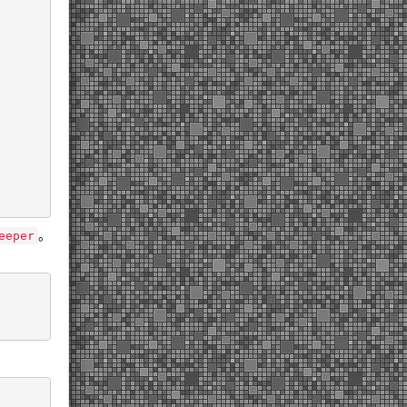
eeper
。