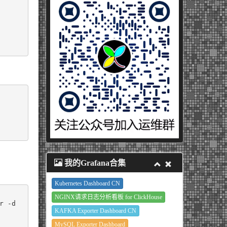
我的Grafana合集
Kubernetes Dashboard CN
NGINX请求日志分析看板 for ClickHouse
 tr -d 
KAFKA Exporter Dashboard CN
MySQL Exporter Dashboard