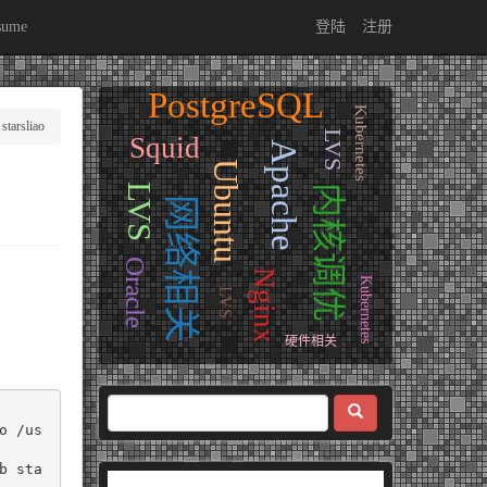
sume
登陆
注册
PostgreSQL
Kubernetes
starsliao
LVS
Squid
Apache
Ubuntu
LVS
内核调优
网络相关
Oracle
Nginx
Kubernetes
LVS
硬件相关
o /us
b sta