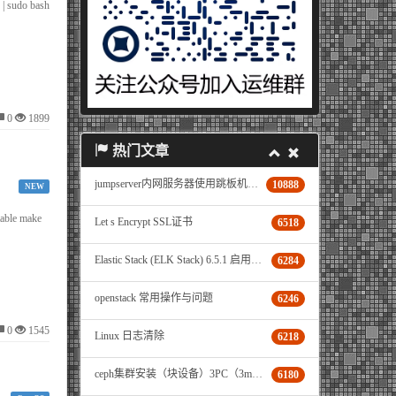
| sudo bash
0
1899
热门文章
jumpserver内网服务器使用跳板机登录与文件传输操作说明
10888
NEW
stable make
Let s Encrypt SSL证书
6518
Elastic Stack (ELK Stack) 6.5.1 启用 X-Pack
6284
openstack 常用操作与问题
6246
0
1545
Linux 日志清除
6218
ceph集群安装（块设备）3PC（3mon+3osd+3mgr）+1ceph-deploy机器
6180