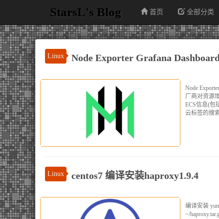
StarsL's Blog
首页
全部分类
Linux
Node Exporter Grafana Dashbo
Node Exp
厂商对资源增
ECS信息(
云标签的搜索与
Linux
centos7 编译安装haproxy1.9.4
编译安装 yum inst
~/haproxy.tar.