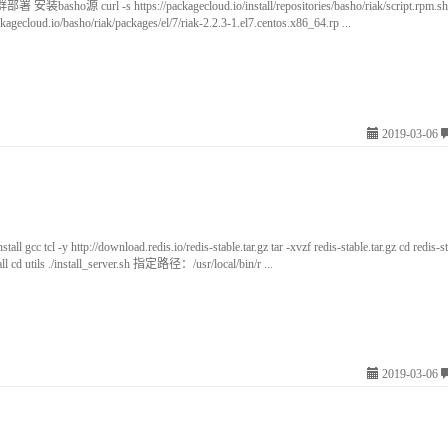
装basho源 curl -s https://packagecloud.io/install/repositories/basho/riak/script.rpm.sh 
ckagecloud.io/basho/riak/packages/el/7/riak-2.2.3-1.el7.centos.x86_64.rp ...
2019-03-06
l gcc tcl -y http://download.redis.io/redis-stable.tar.gz tar -xvzf redis-stable.tar.gz cd redis-
l cd utils ./install_server.sh 指定路径：/usr/local/bin/r ...
2019-03-06