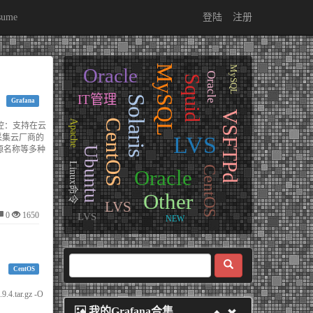
sume
登陆
注册
MySQL
MySQL
Oracle
Oracle
Squid
IT管理
Solaris
Grafana
VSFTPd
CentOS
Apache
S监控：支持在云
LVS
采集云厂商的
源名称等多种
Ubuntu
Linux命令
CentOS
Oracle
Other
LVS
0
1650
LVS
NEW
CentOS
9.4.tar.gz -O
我的Grafana合集