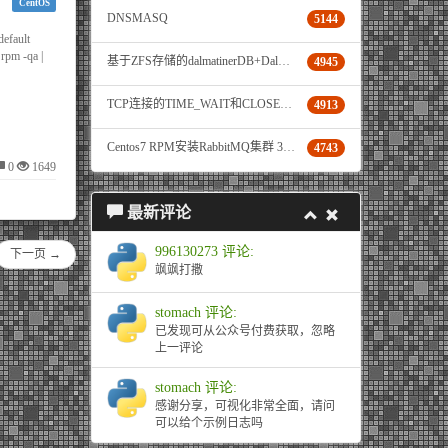
CentOS
DNSMASQ
5144
fault
pm -qa |
基于ZFS存储的dalmatinerDB+DalmatinerFE+Grafana环境
4945
TCP连接的TIME_WAIT和CLOSE_WAIT问题
4913
Centos7 RPM安装RabbitMQ集群 3.7.4
4743
0
1649
最新评论
996130273 评论:
下一页 →
飒飒打撒
stomach 评论:
已发现可从公众号付费获取，忽略
上一评论
stomach 评论:
感谢分享，可视化非常全面，请问
可以给个示例日志吗