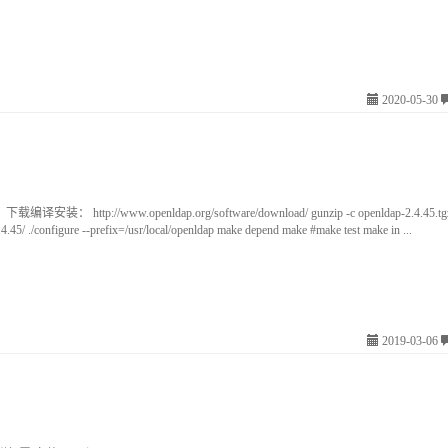
2020-05-30
装： http://www.openldap.org/software/download/ gunzip -c openldap-2.4.45.tgz |
4.45/ ./configure --prefix=/usr/local/openldap make depend make #make test make in ...
2019-03-06