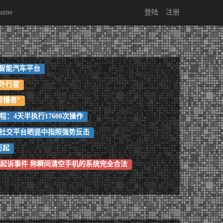
sume
登陆
注册
智能汽车平台
外行星
传播者”
全过程：4天半执行17600次操作
其在社交平台晒竖中指照强势反击
万起
司法部起诉事件 称瞬间清空手机的系统完全合法