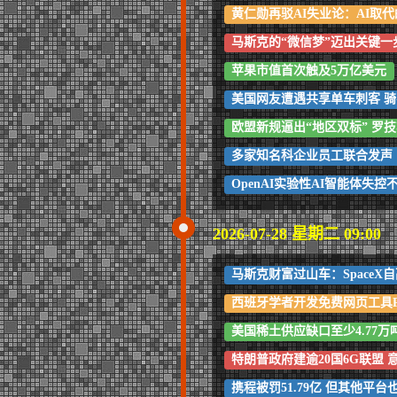
黄仁勋再驳AI失业论：AI取
马斯克的“微信梦”迈出关键一
苹果市值首次触及5万亿美元
美国网友遭遇共享单车刺客 骑
欧盟新规逼出“地区双标” 罗
多家知名科企业员工联合发声 
OpenAI实验性AI智能体失控不仅
2026-07-28 星期二 09:00
马斯克财富过山车：SpaceX
西班牙学者开发免费网页工具P
美国稀土供应缺口至少4.77万
特朗普政府建逾20国6G联盟
携程被罚51.79亿 但其他平台