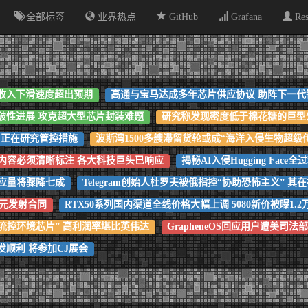
全部标签
业界热点
GitHub
Grafana
Re
收入下滑速度超出预期
高通与宝马达成多年芯片供应协议 助阵下一代
破性进展 攻克超大型芯片封装难题
研究称发现密度低于棉花糖的巨型
控：正在研究管控措施
波斯湾1500多艘滞留货轮或成“海洋入侵生物超级
内容必须清晰标注 各大科技巨头已响应
揭秘AI入侵Hugging Face
供应量将骤降七成
Telegram创始人杜罗夫被俄指控“协助恐怖主义” 
美元发射合同
RTX50系列国内渠道全线价格大幅上调 5080新价被曝1.2
美元“微流控环境芯片” 高利润率堪比英伟达
GrapheneOS回应用户遭美
顺利 将参加CJ展会