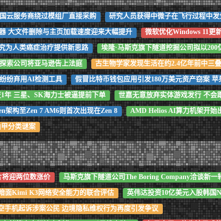
中国云服务商绕过模组厂直接采购
研究人员获得中微子在飞行过程中发
源管理器 大文件删除与主页加载速度迎来大幅提升
微软优化Windows 1
研究为人类癌症治疗提供新思路
埃隆·马斯克旗下隧道挖掘公司拟以20
弟探索公司将亚马逊告上法庭
古生物学家发现生活在约2.4亿年前中三
纷纷弃用AI检测工具
假冒比特币钱包应用引发180万美元资产窃案 
1年 三星、SK海力士被逼提前下单
世嘉无意放弃实体游戏发行 不会
架构至Zen 7 AM6则首次出现在Zen 8
AMD Helios AI算力机架
山甲分类谜案
6芯片将迎两位数涨价
马斯克旗下隧道公司The Boring Company洽谈新
面Kimi K3网络安全能力的联合评估
英伟达投资10亿美元入股韩国Na
清空手机起诉涉案公民 边境隐私维权行为再度引发争议