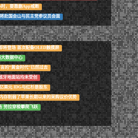
小时，要靠删App戒断
勋将赴国会山与民主党参议员会面
ra即将登场 首次配备OLED触摸屏
球最大数据中心
言的“黄金时代”已然过去
西班牙地面站均未受创
8亿美元 IDG与红杉是股东
DR内存削弱了苹果长期以来的采购议价优势
告 劳拉穿梭攀爬飞跃