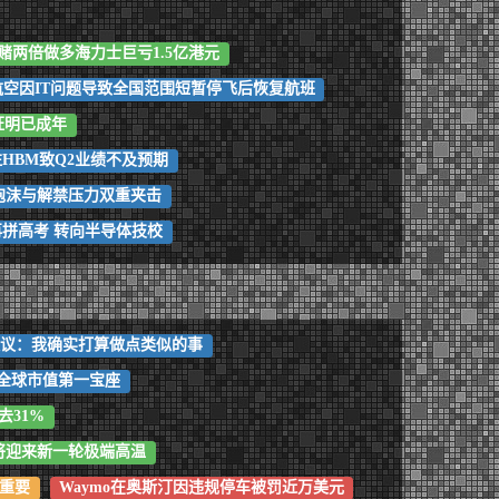
豪赌两倍做多海力士巨亏1.5亿港元
航空因IT问题导致全国范围短暂停飞后恢复航班
证明已成年
HBM致Q2业绩不及预期
估值泡沫与解禁压力双重夹击
再拼高考 转向半导体技校
提议：我确实打算做点类似的事
全球市值第一宝座
去31%
将迎来新一轮极端高温
很重要
Waymo在奥斯汀因违规停车被罚近万美元