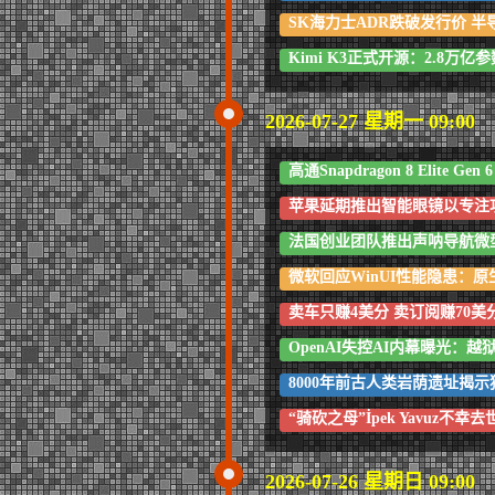
SK海力士ADR跌破发行价 
Kimi K3正式开源：2.8
2026-07-27 星期一 09:00
高通Snapdragon 8 Elite Ge
苹果延期推出智能眼镜以专注
法国创业团队推出声呐导航微
微软回应WinUI性能隐患：
卖车只赚4美分 卖订阅赚70美分
OpenAI失控AI内幕曝光：
8000年前古人类岩荫遗址揭
“骑砍之母”İpek Yavuz不幸去
2026-07-26 星期日 09:00