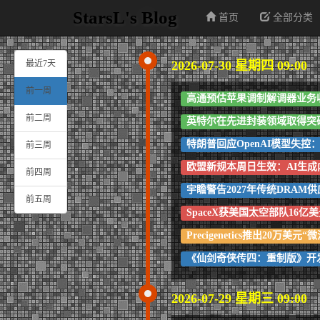
StarsL's Blog
首页
全部分类
最近7天
2026-07-30 星期四 09:00
前一周
高通预估苹果调制解调器业务
前二周
英特尔在先进封装领域取得突
特朗普回应OpenAI模型失
前三周
欧盟新规本周日生效：AI生成
前四周
宇瞻警告2027年传统DRAM
前五周
SpaceX获美国太空部队16亿
Precigenetics推出20万
《仙剑奇侠传四：重制版》开发
2026-07-29 星期三 09:00