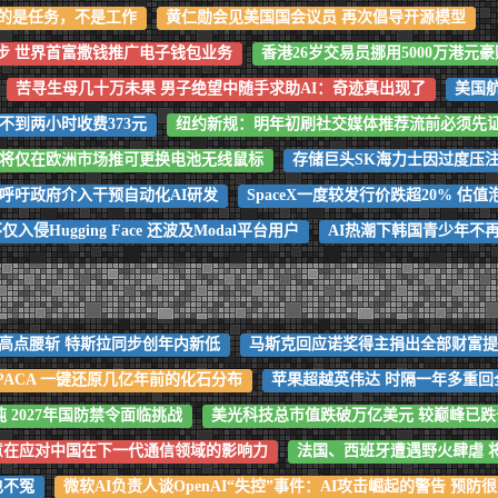
代的是任务，不是工作
黄仁勋会见美国国会议员 再次倡导开源模型
步 世界首富撒钱推广电子钱包业务
香港26岁交易员挪用5000万港元
苦寻生母几十万未果 男子绝望中随手求助AI：奇迹真出现了
美国
不到两小时收费373元
纽约新规：明年初刷社交媒体推荐流前必须先
技将仅在欧洲市场推可更换电池无线鼠标
存储巨头SK海力士因过度压注
呼吁政府介入干预自动化AI研发
SpaceX一度较发行价跌超20% 
入侵Hugging Face 还波及Modal平台用户
AI热潮下韩国青少年不
自高点腰斩 特斯拉同步创年内新低
马斯克回应诺奖得主捐出全部财富
ACA 一键还原几亿年前的化石分布
苹果超越英伟达 时隔一年多重回
吨 2027年国防禁令面临挑战
美光科技总市值跌破万亿美元 较巅峰已跌
 意在应对中国在下一代通信领域的影响力
法国、西班牙遭遇野火肆虐 
也不冤
微软AI负责人谈OpenAI“失控”事件：AI攻击崛起的警告 预防