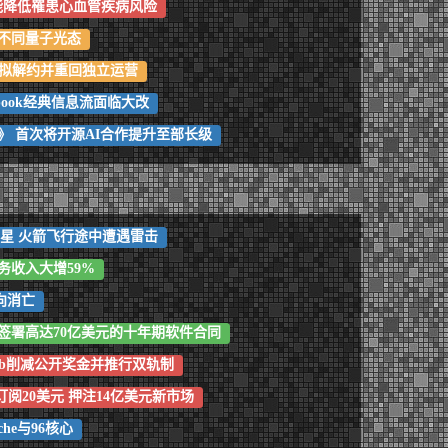
能降低罹患心血管疾病风险
不同量子光态
据报拟解约并重回独立运营
ebook经典信息流面临大改
》 首次将开源AI合作提升至部长级
6星 火箭飞行途中遭遇雷击
务收入大增59%
向消亡
签署高达70亿美元的十年期软件合同
Hub削减公开奖金并推行双轨制
周订阅20美元 押注14亿美元新市场
ache与96核心