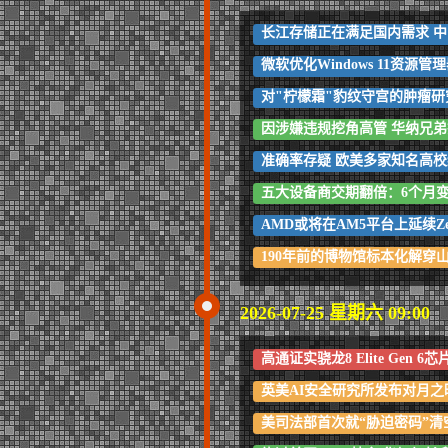
长江存储正在满足国内需求 
微软优化Windows 11资
对"柠檬霜"豹纹守宫的肿瘤
因涉嫌违规挖角高管 华纳兄
准确率存疑 欧美多家知名高校
五大设备商交期翻倍：6个月变
AMD或将在AM5平台上延续Zen
190年前的博物馆标本化解穿
2026-07-25 星期六 09:00
高通证实骁龙8 Elite Gen 
英美AI安全研究所发布对月之暗
美司法部首次就“胁迫密码”