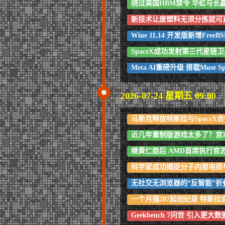
绕过美国HBM禁令 华虹与长
新技术让废塑料无须分拣就可
Wine 11.14 开发版新增Fr
SpaceX成功发射第三代星
Meta AI重磅升级 搭载Muse
2026-07-24 星期五 09:00
马斯克释放特斯拉与Space
近几年重制版游戏太多了？宫
继黄仁勋后 AMD首席执行官
科学家成功捕捉分子内部电荷
无社交无浏览器的“反智能”折叠按键
一个月撞207起创纪录 特斯拉
Geekbench 7问世 引入