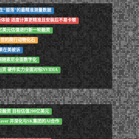
生“振荡”的最精准测量数据
1更新体验 进度计算更精准且安装后不易卡顿
0亿美元估值进行新一轮融资
叠世的爬行动物化石
苹果在美被诉
跟随索尼全面数字化
开始出货 硬件实力全面对标NVIDIA
一轮融资 目标估值200亿美元
ver 并深化与SK集团的AI合作