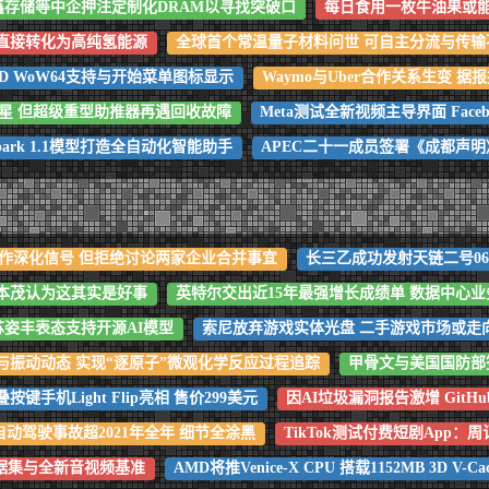
鑫存储等中企押注定制化DRAM以寻找突破口
每日食用一枚牛油果或
直接转化为高纯氢能源
全球首个常温量子材料问世 可自主分流与传输
eeBSD WoW64支持与开始菜单图标显示
Waymo与Uber合作关系生变 
链卫星 但超级重型助推器再遇回收故障
Meta测试全新视频主导界面 Fac
 Spark 1.1模型打造全自动化智能助手
APEC二十一成员签署《成都声明
X合作深化信号 但拒绝讨论两家企业合并事宜
长三乙成功发射天链二号0
本茂认为这其实是好事
英特尔交出近15年最强增长成绩单 数据中心业
苏姿丰表态支持开源AI模型
索尼放弃游戏实体光盘 二手游戏市场或走
与振动动态 实现“逐原子”微观化学反应过程追踪
甲骨文与美国国防部
手机Light Flip亮相 售价299美元
因AI垃圾漏洞报告激增 Git
自动驾驶事故超2021年全年 细节全涂黑
TikTok测试付费短剧App：
更大数据集与全新音视频基准
AMD将推Venice-X CPU 搭载1152MB 3D V-C