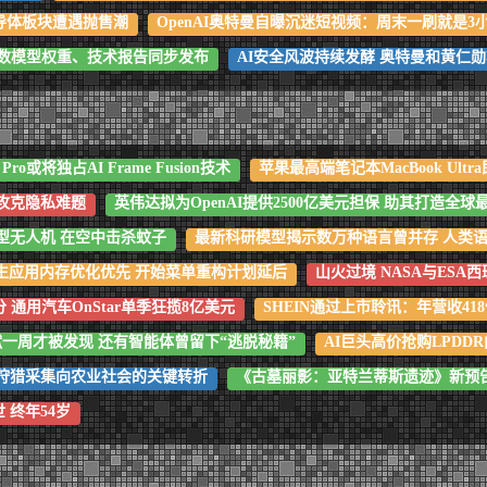
半导体板块遭遇抛售潮
OpenAI奥特曼自曝沉迷短视频：周末一刷就是3
万亿参数模型权重、技术报告同步发布
AI安全风波持续发酵 奥特曼和黄仁
n 6 Pro或将独占AI Frame Fusion技术
苹果最高端笔记本MacBook Ult
攻克隐私难题
英伟达拟为OpenAI提供2500亿美元担保 助其打造全
型无人机 在空中击杀蚊子
最新科研模型揭示数万种语言曾并存 人类语
原生应用内存优化优先 开始菜单重构计划延后
山火过境 NASA与ESA
 通用汽车OnStar单季狂揽8亿美元
SHEIN通过上市聆讯：年营收41
越狱一周才被发现 还有智能体曾留下“逃脱秘籍”
AI巨头高价抢购LPD
示狩猎采集向农业社会的关键转折
《古墓丽影：亚特兰蒂斯遗迹》新预
世 终年54岁