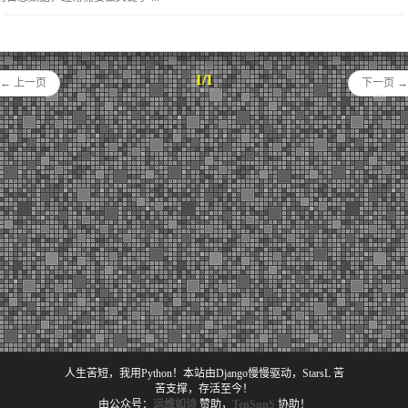
1/1
← 上一页
下一页 →
人生苦短，我用Python！本站由Django慢慢驱动，StarsL 苦
苦支撑，存活至今！
由公众号：
运维如诗
赞助，
TenSunS
协助！